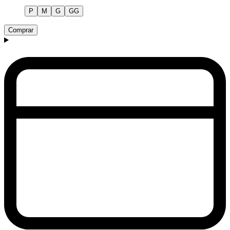
P
M
G
GG
Comprar