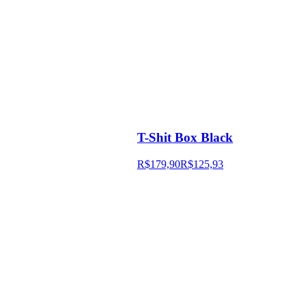
T-Shit Box Black
R$179,90
R$125,93