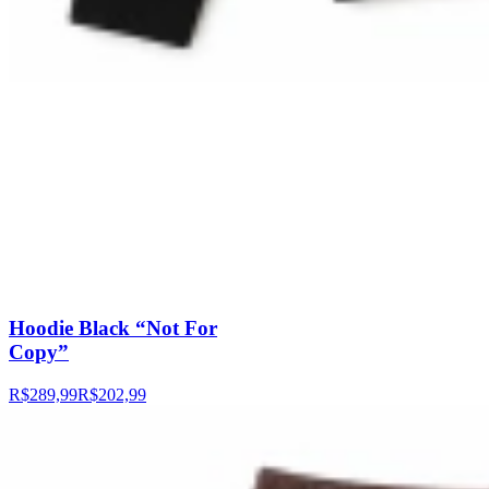
Hoodie Black “Not For
Copy”
R$289,99
R$202,99